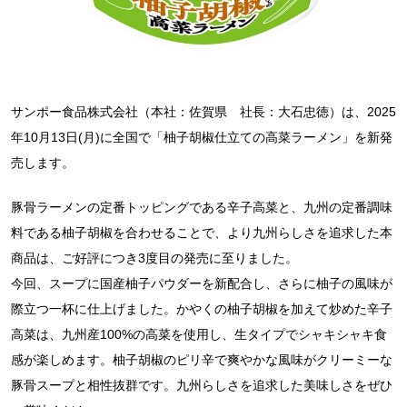
サンポー食品株式会社（本社：佐賀県 社長：大石忠徳）は、2025
年10月13日(月)に全国で「柚子胡椒仕立ての高菜ラーメン」を新発
売します。
豚骨ラーメンの定番トッピングである辛子高菜と、九州の定番調味
料である柚子胡椒を合わせることで、より九州らしさを追求した本
商品は、ご好評につき3度目の発売に至りました。
今回、スープに国産柚子パウダーを新配合し、さらに柚子の風味が
際立つ一杯に仕上げました。かやくの柚子胡椒を加えて炒めた辛子
高菜は、九州産100%の高菜を使用し、生タイプでシャキシャキ食
感が楽しめます。柚子胡椒のピリ辛で爽やかな風味がクリーミーな
豚骨スープと相性抜群です。九州らしさを追求した美味しさをぜひ