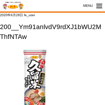
2020年6月28日
fe_user
200__Ym91anlvdV9rdXJ1bWU2M
ThfNTAw