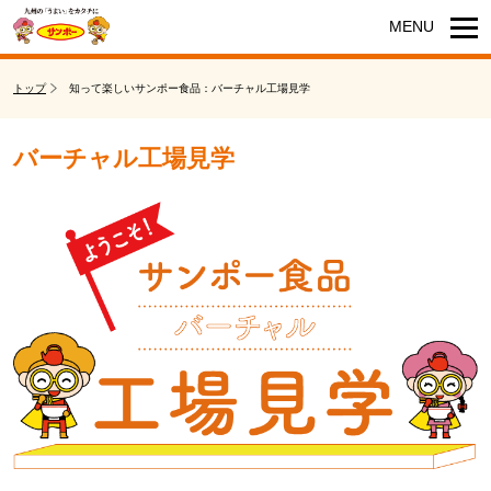
トップ
知って楽しいサンポー食品：バーチャル工場見学
バーチャル工場見学