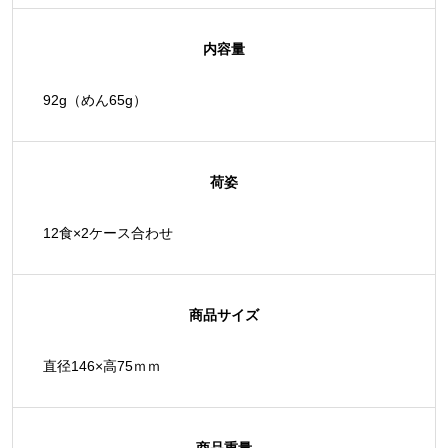
内容量
92g（めん65g）
荷姿
12食×2ケース合わせ
商品サイズ
直径146×高75ｍｍ
商品重量