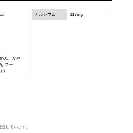
cal
カルシウム
117mg
g
g
g(めん、かや
.2g スー
1g)
製造しています。