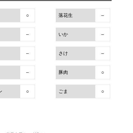
○
落花生
–
–
いか
–
–
さけ
–
–
豚肉
○
ン
○
ごま
○