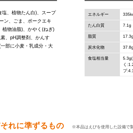
食塩、植物たん白)、スープ
エネルギー
335k
コーン、ごま、ポークエキ
たん白質
7.1g
植物油脂)、かやく(ねぎ)
脂質
17.3
色素、pH調整剤、かんす
(一部に小麦・乳成分・大
炭水化物
37.8
食塩相当量
5.3
く:1
プ:4.
及びそれに準ずるもの
※本品はえびを使用した設備で