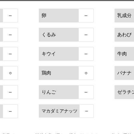
–
卵
–
乳成分
–
くるみ
–
あわび
–
キウイ
–
牛肉
○
鶏肉
○
バナナ
–
りんご
–
ゼラチ
マカダミアナッツ
–
–